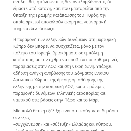
αντιληφθεί, ή κάνουν πως δεν αντιλαμβάνονται, ότι
είμαστε υπό κατοχή, κάτι που μαρτυρείται από την
ύπαρξη της Γραμμής Κατάπαυσης του Πυρός, την
οποία αρκετοί αποκαλούν ακόμη και «σύνορα» ή
«σημεία διελεύσεως».
Η παραμονή των ελληνικών δυνάμεων στη μαρτυρική
Κύπρο δεν μπορεί να συσχετίζεται μόνο με τον
πόλεμο του Ισραήλ. Βρισκόμαστε σε εμπόλεμη
κατάσταση, με τον εχθρό να προβαίνει σε καθημερινές
παραβιάσεις στην ΑΟΖ και στη νεκρή ζώνη. Υπάρχει
αδήριτη ανάγκη αναβίωσης του Δόγματος Ενιαίου
Αμυντικού Χώρου, της άμεσης οριοθέτησης της
ελληνικής με την κυπριακή ΑΟΖ, και της μόνιμης
παραμονής δυνάμεων ελληνικής αεροπορίας και
ναυτικού στις βάσεις στην Πάφο και το Μαρί.
Μία πολύ θετική εξέλιξη είναι ότι ακούγονται δημόσια
οι λέξεις
«συγχώνευση» και «σύζευξη» Ελλάδας και Κύπρου.
«Αυτή η σύζευξη είναι αμυντική, οικονομική και