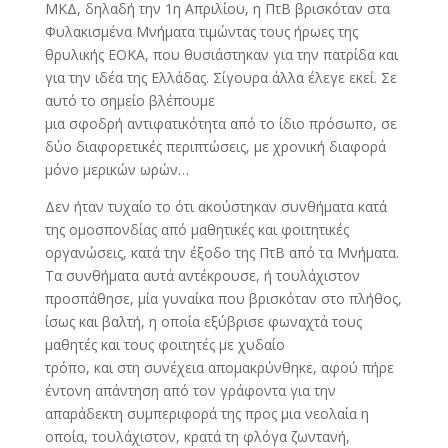
ΜΚΔ, δηλαδή την 1η Απριλίου, η ΠτΒ βρισκόταν στα
Φυλακισμένα Μνήματα τιμώντας τους ήρωες της
θρυλικής ΕΟΚΑ, που θυσιάστηκαν για την πατρίδα και
για την ιδέα της Ελλάδας. Σίγουρα άλλα έλεγε εκεί. Σε
αυτό το σημείο βλέπουμε
μια σφοδρή αντιφατικότητα από το ίδιο πρόσωπο, σε
δύο διαφορετικές περιπτώσεις, με χρονική διαφορά
μόνο μερικών ωρών…
Δεν ήταν τυχαίο το ότι ακούστηκαν συνθήματα κατά
της ομοσπονδίας από μαθητικές και φοιτητικές
οργανώσεις, κατά την έξοδο της ΠτΒ από τα Μνήματα.
Τα συνθήματα αυτά αντέκρουσε, ή τουλάχιστον
προσπάθησε, μία γυναίκα που βρισκόταν στο πλήθος,
ίσως και βαλτή, η οποία εξύβρισε φωναχτά τους
μαθητές και τους φοιτητές με χυδαίο
τρόπο, και στη συνέχεια απομακρύνθηκε, αφού πήρε
έντονη απάντηση από τον γράφοντα για την
απαράδεκτη συμπεριφορά της προς μια νεολαία η
οποία, τουλάχιστον, κρατά τη φλόγα ζωντανή,