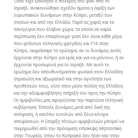
Όταν είχε ξεκινήσει ο πόλεμος στο Ιράν από το
Ισραήλ, ανακοινώθηκε σχεδόν άμεσα η άφιξη των
ευρωπαϊκών δυνάμεων στην Κύπρο, μεταξύ των
οποίων και από την Ελλάδα. Παρά τις χαρές και τα
πανηγύρια που έλαβαν χώρα, τα οποία σε καμία
περίπτωση δεν επικρίνουμε γιατί δεν είναι κάθε μέρα
που φτάνουν ελληνικές φρεγάτες και F16 στην
Κύπρο, εκφράσαμε το ερώτημα, αν οι δυνάμεις αυτές
έρχονται στην Κύπρο για εμάς και για να μείνουν, ή αν
έρχονται προσωρινά για το Ισραήλ. Mε αυτό το
ερώτημα δεν απευθυνόμασταν φυσικά στον Ελλαδίτη
στρατιώτη και αξιωματικό και στην αγνότητα των
προθέσεών τους, ούτε στον μέσο πολίτη της Ελλάδος
και την αδιαμφισβήτητη στήριξή του προς την Κύπρο.
Οι αμφιβολίες μας αφορούσαν την παρούσα ελληνική
κυβέρνηση. Έστειλε δυνάμεις μετά από δική της
απόφαση, ή κατόπιν εντολών από ξένα κέντρα
αποφάσεων; Η ύπαρξη τέτοιων αμφιβολιών μπορεί να
τεκμηριωθεί από την πρόσφατη επίσκεψη Μητσοτάκη
στην Τουρκία, όπου το Κυπριακό δεν ήταν καν στην