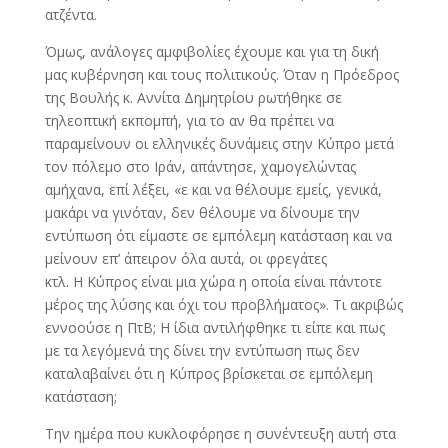
ατζέντα.
Όμως, ανάλογες αμφιβολίες έχουμε και για τη δική
μας κυβέρνηση και τους πολιτικούς. Όταν η Πρόεδρος
της Βουλής κ. Αννίτα Δημητρίου ρωτήθηκε σε
τηλεοπτική εκπομπή, για το αν θα πρέπει να
παραμείνουν οι ελληνικές δυνάμεις στην Κύπρο μετά
τον πόλεμο στο Ιράν, απάντησε, χαμογελώντας
αμήχανα, επί λέξει, «ε και να θέλουμε εμείς, γενικά,
μακάρι να γινόταν, δεν θέλουμε να δίνουμε την
εντύπωση ότι είμαστε σε εμπόλεμη κατάσταση και να
μείνουν επ’ άπειρον όλα αυτά, οι φρεγάτες
κτλ. Η Κύπρος είναι μια χώρα η οποία είναι πάντοτε
μέρος της λύσης και όχι του προβλήματος». Τι ακριβώς
εννοούσε η ΠτΒ; Η ίδια αντιλήφθηκε τι είπε και πως
με τα λεγόμενά της δίνει την εντύπωση πως δεν
καταλαβαίνει ότι η Κύπρος βρίσκεται σε εμπόλεμη
κατάσταση;
Την ημέρα που κυκλοφόρησε η συνέντευξη αυτή στα