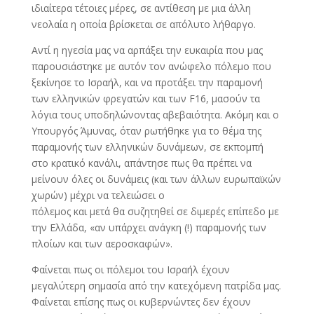
ιδιαίτερα τέτοιες μέρες, σε αντίθεση με μια άλλη
νεολαία η οποία βρίσκεται σε απόλυτο λήθαργο.
Αντί η ηγεσία μας να αρπάξει την ευκαιρία που μας
παρουσιάστηκε με αυτόν τον ανώφελο πόλεμο που
ξεκίνησε το Ισραήλ, και να προτάξει την παραμονή
των ελληνικών φρεγατών και των F16, μασούν τα
λόγια τους υποδηλώνοντας αβεβαιότητα. Ακόμη και ο
Υπουργός Άμυνας, όταν ρωτήθηκε για το θέμα της
παραμονής των ελληνικών δυνάμεων, σε εκπομπή
στο κρατικό κανάλι, απάντησε πως θα πρέπει να
μείνουν όλες οι δυνάμεις (και των άλλων ευρωπαϊκών
χωρών) μέχρι να τελειώσει ο
πόλεμος και μετά θα συζητηθεί σε διμερές επίπεδο με
την Ελλάδα, «αν υπάρχει ανάγκη (!) παραμονής των
πλοίων και των αεροσκαφών».
Φαίνεται πως οι πόλεμοι του Ισραήλ έχουν
μεγαλύτερη σημασία από την κατεχόμενη πατρίδα μας.
Φαίνεται επίσης πως οι κυβερνώντες δεν έχουν